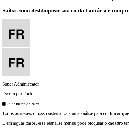
Saiba como desbloquear sua conta bancária e compro
Super Administrator
Escrito por
Facio
26 de março de 2025
Todos
os
meses
,
o
nosso
sistema
roda
uma
an
á
lise
para
confirmar
que
E
em
alguns
casos
,
essa
rean
á
lise
mensal
pode
bloquear
o
cadastro
te