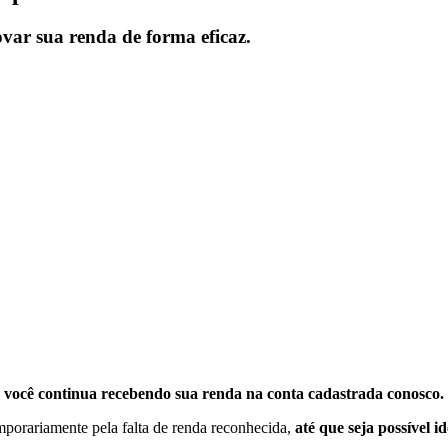
var sua renda de forma eficaz.
voc
ê
continua
recebendo
sua
renda
na
conta
cadastrada
conosco
.
mporariamente
pela
falta
de
renda
reconhecida
,
at
é
que
seja
poss
í
vel
id