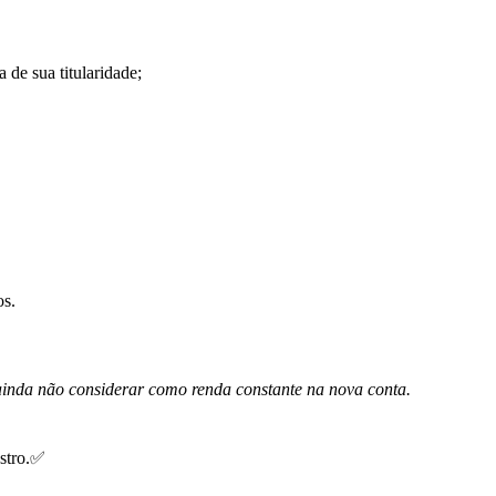
a
de
sua
titularidade
;
os
.
ainda
n
ã
o
considerar
como
renda
constante
na
nova
conta
.
stro
.
✅