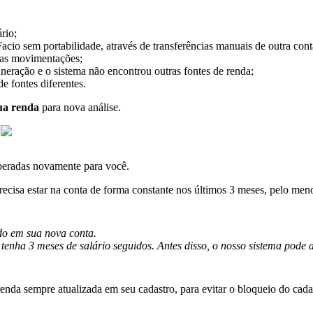
á
rio
;
Facio
sem
portabilidade
,
atrav
é
s
de
transfer
ê
ncias
manuais
de
outra
cont
as
movimenta
ç
õ
es
;
nera
ç
ã
o
e
o
sistema
n
ã
o
encontrou
outras
fontes
de
renda
;
de
fontes
diferentes
.
ua
renda
para
nova
an
á
lise
.
beradas
novamente
para
voc
ê
.
recisa
estar
na
conta
de
forma
constante
nos
ú
ltimos
3
meses
,
pelo
men
do
em
sua
nova
conta
.
tenha
3
meses
de
sal
á
rio
seguidos
.
Antes
disso
,
o
nosso
sistema
pode
renda
sempre
atualizada
em
seu
cadastro
,
para
evitar
o
bloqueio
do
cada