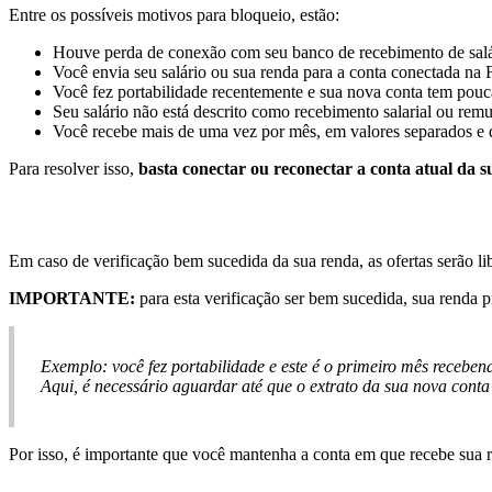
Entre
os
poss
í
veis
motivos
para
bloqueio
,
est
ã
o
:
Houve
perda
de
conex
ã
o
com
seu
banco
de
recebimento
de
sal
Voc
ê
envia
seu
sal
á
rio
ou
sua
renda
para
a
conta
conectada
na
Voc
ê
fez
portabilidade
recentemente
e
sua
nova
conta
tem
pouc
Seu
sal
á
rio
n
ã
o
est
á
descrito
como
recebimento
salarial
ou
remu
Voc
ê
recebe
mais
de
uma
vez
por
m
ê
s
,
em
valores
separados
e
Para
resolver
isso
,
basta
conectar
ou
reconectar
a
conta
atual
da
s
Em
caso
de
verifica
ç
ã
o
bem
sucedida
da
sua
renda
,
as
ofertas
ser
ã
o
li
IMPORTANTE
:
para
esta
verifica
ç
ã
o
ser
bem
sucedida
,
sua
renda
p
Exemplo
:
voc
ê
fez
portabilidade
e
este
é
o
primeiro
m
ê
s
receben
Aqui
,
é
necess
á
rio
aguardar
at
é
que
o
extrato
da
sua
nova
conta
Por
isso
,
é
importante
que
voc
ê
mantenha
a
conta
em
que
recebe
sua