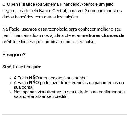
O
Open
Finance
(
ou
Sistema
Financeiro
Aberto
)
é
um
jeito
seguro
,
criado
pelo
Banco
Central
,
para
voc
ê
compartilhar
seus
dados
banc
á
rios
com
outras
institui
ç
õ
es
.
Na
Facio
,
usamos
essa
tecnologia
para
conhecer
melhor
o
seu
perfil
financeiro
.
Isso
nos
ajuda
a
oferecer
melhores
chances
de
cr
é
dito
e
limites
que
combinam
com
o
seu
bolso
.
É
seguro
?
Sim
!
Fique
tranquilo
:
A
Facio
N
Ã
O
tem
acesso
à
sua
senha
;
A
Facio
N
Ã
O
pode
fazer
transfer
ê
ncias
ou
pagamentos
na
sua
conta
;
N
ó
s
apenas
visualizamos
o
seu
extrato
para
confirmar
seu
sal
á
rio
e
analisar
seu
cr
é
dito
.