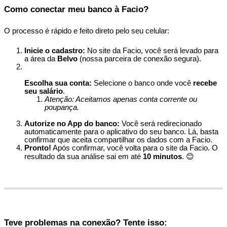
Como
conectar
meu
banco
à
Facio
?
O
processo
é
r
á
pido
e
feito
direto
pelo
seu
celular
:
Inicie
o
cadastro
:
No
site
da
Facio
,
voc
ê
ser
á
levado
para
a
á
rea
da
Belvo
(
nossa
parceira
de
conex
ã
o
segura
)
.
Escolha
sua
conta
:
Selecione
o
banco
onde
voc
ê
recebe
seu
sal
á
rio
.
Aten
ç
ã
o
:
Aceitamos
apenas
conta
corrente
ou
poupan
ç
a
.
Autorize
no
App
do
banco
:
Voc
ê
ser
á
redirecionado
automaticamente
para
o
aplicativo
do
seu
banco
.
L
á
,
basta
confirmar
que
aceita
compartilhar
os
dados
com
a
Facio
.
Pronto
!
Ap
ó
s
confirmar
,
voc
ê
volta
para
o
site
da
Facio
.
O
resultado
da
sua
an
á
lise
sai
em
at
é
10
minutos
.

Teve
problemas
na
conex
ã
o
?
Tente
isso
: