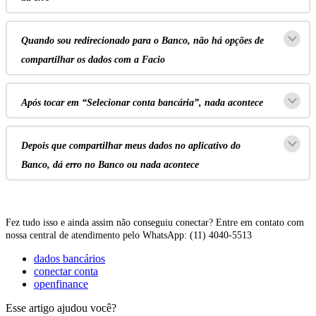
Quando
sou
redirecionado
para
o
Banco
,
n
ã
o
h
á
op
ç
õ
es
de
compartilhar
os
dados
com
a
Facio
Ap
ó
s
tocar
em
“
Selecionar
conta
banc
á
ria
”
,
nada
acontece
Depois
que
compartilhar
meus
dados
no
aplicativo
do
Banco
,
d
á
erro
no
Banco
ou
nada
acontece
Fez
tudo
isso
e
ainda
assim
n
ã
o
conseguiu
conectar
?
Entre
em
contato
com
nossa
central
de
atendimento
pelo
WhatsApp
:
(
11
)
4040
-
5513
dados bancários
conectar conta
openfinance
Esse artigo ajudou você?