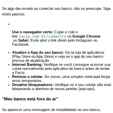
Se
algo
deu
errado
ao
conectar
seu
banco
,
n
ã
o
se
preocupe
.
Siga
estes
passos
:
Use
o
navegador
certo
:
Copie
e
cole
o
facio
.
com
.
br
/
cadastro
link
no
Google
Chrome
ou
Safari
.
Evite
abrir
o
link
direto
pelo
Instagram
ou
Facebook
.
Atualize
o
App
do
seu
banco
:
V
á
na
loja
de
aplicativos
(
Play
Store
ou
App
Store
)
e
veja
se
o
app
do
seu
banco
precisa
de
atualiza
ç
ã
o
.
Internet
Banking
:
Verifique
se
voc
ê
consegue
acessar
sua
conta
normalmente
pelo
aplicativo
do
banco
antes
de
tentar
a
Facio
.
Reinicie
o
celular
:
À
s
vezes
,
uma
simples
reiniciada
limpa
erros
tempor
á
rios
.
Desative
bloqueadores
:
Verifique
se
o
seu
celular
n
ã
o
est
á
bloqueando
a
abertura
de
novas
janelas
(
pop
-
ups
)
.
"
Meu
banco
est
á
fora
do
ar
"
Se
aparecer
uma
mensagem
de
instabilidade
no
seu
banco
,