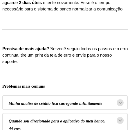
aguarde
2
dias
ú
teis
e
tente
novamente
.
Esse
é
o
tempo
necess
á
rio
para
o
sistema
do
banco
normalizar
a
comunica
ç
ã
o
.
Precisa
de
mais
ajuda
?
Se
voc
ê
seguiu
todos
os
passos
e
o
erro
continua
,
tire
um
print
da
tela
de
erro
e
envie
para
o
nosso
suporte
.
Problemas
mais
comuns
Minha
an
á
lise
de
cr
é
dito
fica
carregando
infinitamente
Quando
sou
direcionado
para
o
aplicativo
do
meu
banco
,
d
á
erro