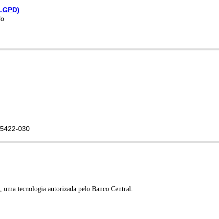
LGPD
)
lo
5422
-
030
,
uma
tecnologia
autorizada
pelo
Banco
Central
.