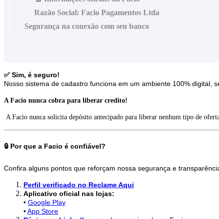
Razão Social: Facio Pagamentos Ltda
Segurança na conexão com seu banco
✅
Sim
,
é
seguro
!
Nosso
sistema
de
cadastro
funciona
em
um
ambiente
100
%
digital
,
s
A
Facio
nunca
cobra
para
liberar
credito
!
A
Facio
nunca
solicita
dep
ó
sito
antecipado
para
liberar
nenhum
tipo
de
ofert

Por
que
a
Facio
é
confi
á
vel
?
Confira
alguns
pontos
que
refor
ç
am
nossa
seguran
ç
a
e
transpar
ê
nci
Perfil
verificado
no
Reclame
Aqui
Aplicativo
oficial
nas
lojas
:
•
Google
Play
•
App
Store