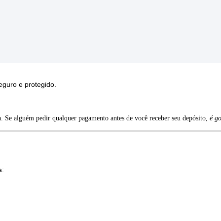
eguro
e
protegido
.
a
.
Se
algu
é
m
pedir
qualquer
pagamento
antes
de
voc
ê
receber
seu
dep
ó
sito
,
é
go
a
: