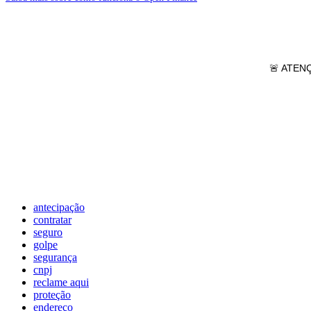

ATEN
antecipação
contratar
seguro
golpe
segurança
cnpj
reclame aqui
proteção
endereço