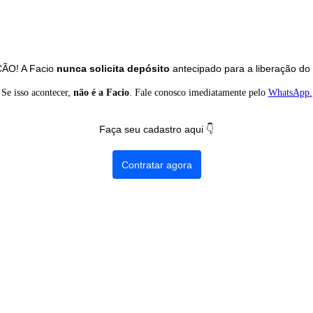
Ç
Ã
O
!
A
Facio
nunca
solicita
dep
ó
sito
antecipado
para
a
libera
ç
ã
o
do
Se
isso
acontecer
,
n
ã
o
é
a
Facio
.
Fale
conosco
imediatamente
pelo
WhatsApp
.
Fa
ç
a
seu
cadastro
aqui

Contratar
agora