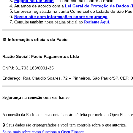
P
á
gina
no
LinkedIn
—
conhe
ç
a
mais
sobre
a
Facio
.
Atuamos
de
acordo
com
a
Lei
Geral
de
Prote
ç
ã
o
de
Dados
(
Empresa
registrada
na
Junta
Comercial
do
Estado
de
S
ã
o
Pau
Nosso
site
com
informa
ç
õ
es
sobre
seguran
ç
a
Consulte
tamb
é
m
nossa
p
á
gina
oficial
no
Reclame
Aqui
.

Informa
ç
õ
es
oficiais
da
Facio
Raz
ã
o
Social
:
Facio
Pagamentos
Ltda
CNPJ
:
31
.
703
.
183
/
0001
-
35
Endere
ç
o
:
Rua
Cl
á
udio
Soares
,
72
–
Pinheiros
,
S
ã
o
Paulo
/
SP
,
CEP
:
0
Seguran
ç
a
na
conex
ã
o
com
seu
banco
A
conex
ã
o
da
Facio
com
sua
conta
banc
á
ria
é
feita
por
meio
do
Open
Finance

Seus
dados
s
ã
o
criptografados
e
voc
ê
tem
controle
sobre
o
que
autoriza
.
Saiba
mais
sobre
como
funciona
o
Open
Finance