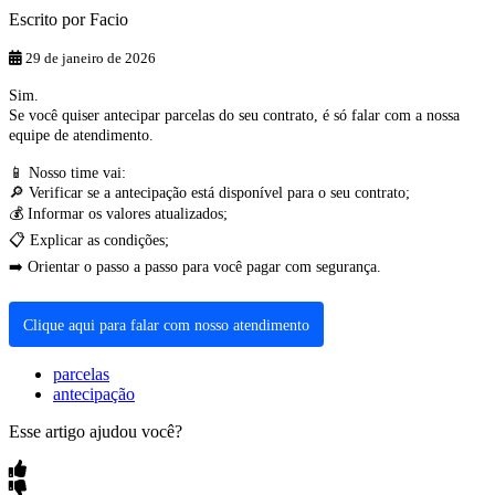
Escrito por
Facio
29 de janeiro de 2026
Sim
.
Se
voc
ê
quiser
antecipar
parcelas
do
seu
contrato
,
é
s
ó
falar
com
a
nossa
equipe
de
atendimento
.

Nosso
time
vai
:

Verificar
se
a
antecipa
ç
ã
o
est
á
dispon
í
vel
para
o
seu
contrato
;

Informar
os
valores
atualizados
;

Explicar
as
condi
ç
õ
es
;
➡
Orientar
o
passo
a
passo
para
voc
ê
pagar
com
seguran
ç
a
.
Clique
aqui
para
falar
com
nosso
atendimento
parcelas
antecipação
Esse artigo ajudou você?