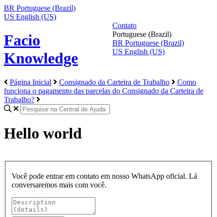
BR
Portuguese (Brazil)
US
English (US)
Contato
Portuguese (Brazil)
Facio
BR
Portuguese (Brazil)
US
English (US)
Knowledge
Página Inicial
Consignado da Carteira de Trabalho
Como
funciona o pagamento das parcelas do Consignado da Carteira de
Trabalho?
Hello world
Você pode entrar em contato em nosso WhatsApp oficial. Lá
conversaremos mais com você.